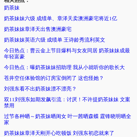
相关热点：
奶茶妹
奶茶妹妹六级 成绩单、章泽天卖澳洲豪宅将近1亿
奶茶妹妹章泽天出售澳洲豪宅
奶茶妹妹英语六级 成绩单 王诗龄秀流利英文
今日热点：曹云金上节目爆料与女友同居 奶茶妹妹成最
年轻富豪
今日热点：曝奶茶妹妹招助理 我从小就听你的歌长大
苍井空任体验馆的订房宝倒闭了 这也怪她？
刘强东看不出奶茶妹漂不漂亮？
双11刘强东如期发飙引流：讨厌！不许提奶茶妹妹 文案
禁用
过节各种晒～奶茶妹晒闺女 叶一茜晒森蝶 霆锋晓明晒全
家
奶茶妹妹章泽天刚开心吃顿饭 刘强东初恋就来了