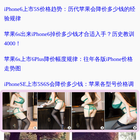
iPhone6上市5S价格趋势：历代苹果会降价多少钱的经
验规律
苹果6s出来iPhone6掉价多少钱才合适入手？历史教训
4000！
苹果6s上市6Plus降价幅度规律：往年各版iPhone价格
走势图
iPhoneSE上市5S6S会降价多少钱：苹果各型号价格调
整规律
苹果7出来iPhone6sPlus降价多少钱可入手？经验规律
3000！