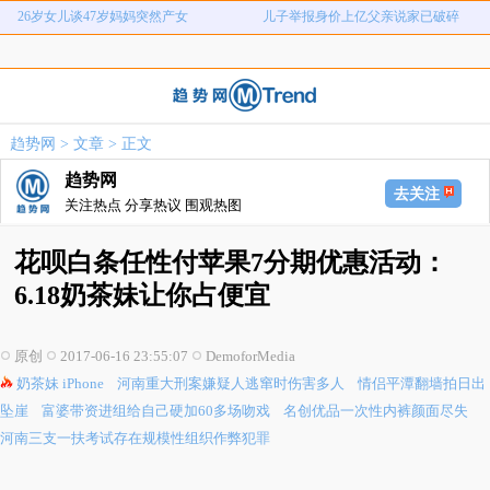
河南重大刑案嫌疑人逃窜时伤害多人
情侣平潭翻墙拍日出坠崖
富婆带资进组给自己硬加60多场吻戏
名创优品一次性内裤颜面尽失
河南三支一扶考试存在规模性组织作
1岁宝宝碰坏纸巾盒三亚酒店索赔924
女子开一天一夜空调后二氧化碳中毒
国企拖欠3700万致市政工程停工
弊犯罪
元
趋势网
>
文章
> 正文
26岁女儿谈47岁妈妈突然产女
儿子举报身价上亿父亲说家已破碎
趋势网
去关注
关注热点 分享热议 围观热图
花呗白条任性付苹果7分期优惠活动：
6.18奶茶妹让你占便宜
原创
2017-06-16 23:55:07
DemoforMedia
奶茶妹
iPhone
河南重大刑案嫌疑人逃窜时伤害多人
情侣平潭翻墙拍日出
坠崖
富婆带资进组给自己硬加60多场吻戏
名创优品一次性内裤颜面尽失
河南三支一扶考试存在规模性组织作弊犯罪