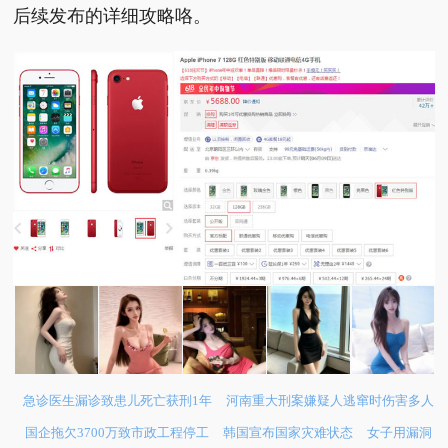
后续发布的详细攻略咯。
急诊医生漏诊致患儿死亡获刑1年
河南重大刑案嫌疑人逃窜时伤害多人
国企拖欠3700万致市政工程停工
韩国宣布国家灾难状态
女子用漏洞