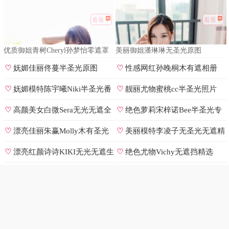
看看
看看
优质御姐青树Cheryl孙梦怡零遮罩
美丽御姐潘琳琳无圣光原图
私拍
♡
妩媚佳丽佟蔓半圣光原图
♡
性感网红孙晚桐木有遮相册
♡
妩媚模特陈宇曦Niki半圣光番
♡
靓丽尤物蜜桃cc半圣光照片
号
♡
高颜美女白微Sera无光无遮全
♡
绝色萝莉宋梓诺Bee半圣光专
集
辑
♡
漂亮佳丽朱赢Molly木有圣光
♡
美丽模特李凌子无圣光无遮精
原图
选
♡
漂亮红颜诗诗KIKI无光无遮生
♡
绝色尤物Vichy无遮挡精选
图