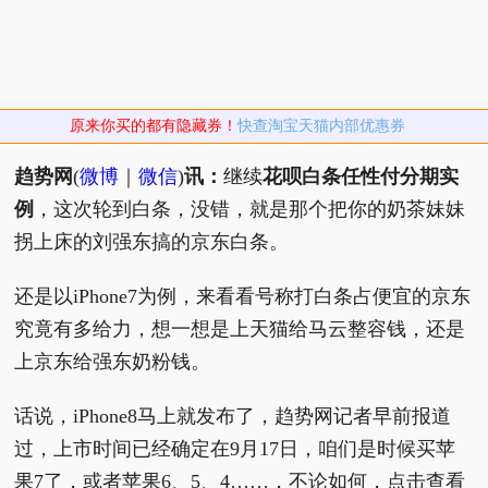
原来你买的都有隐藏券！
快查淘宝天猫内部优惠券
趋势网
(
微博
｜
微信
)
讯：
继续
花呗白条任性付分期实
例
，这次轮到白条，没错，就是那个把你的奶茶妹妹
拐上床的刘强东搞的京东白条。
还是以iPhone7为例，来看看号称打白条占便宜的京东
究竟有多给力，想一想是上天猫给马云整容钱，还是
上京东给强东奶粉钱。
话说，iPhone8马上就发布了，趋势网记者早前报道
过，上市时间已经确定在9月17日，咱们是时候买苹
果7了，或者苹果6、5、4……，
不论如何，点击查看