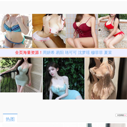
全页海量资源！
周妍希
易阳
珞可可
沈梦瑶
穆菲菲
夏茉
热图