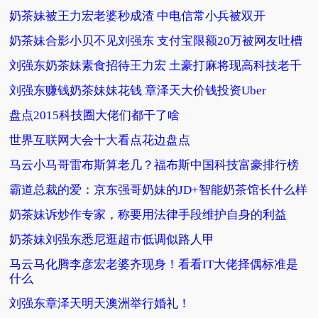
奶茶妹被王力宏老婆秒成渣 中电信常小兵被双开
奶茶妹合影小贝不见刘强东 支付宝限额20万被网友吐槽
刘强东奶茶妹素食招待王力宏 土豪打麻将现高科技老千
刘强东赚钱奶茶妹妹花钱 章泽天大价钱投资Uber
盘点2015科技圈大佬们都干了啥
世界互联网大会十大看点花边盘点
马云小马哥雷布斯算老几？福布斯中国科技富豪排行榜
霸道总裁的爱：京东强哥奶妹的JD+智能奶茶馆长什么样
奶茶妹诉炒作专家，称要用法律手段维护自身的利益
奶茶妹刘强东悉尼逛超市低调似路人甲
马云马化腾李彦宏老婆齐现身！看看IT大佬择偶标准是
什么
刘强东章泽天明天澳洲举行婚礼！