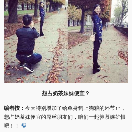
想占奶茶妹妹便宜？
编者按
：今天特别增加了给单身狗上狗粮的环节↑↑，
想占奶茶妹便宜的屌丝朋友们，咱们一起羡慕嫉妒恨
吧！！