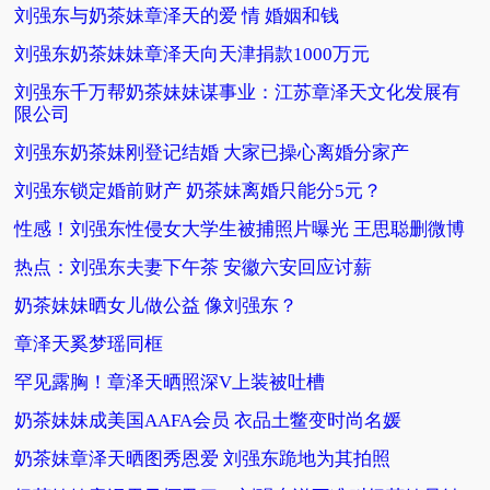
刘强东与奶茶妹章泽天的爱 情 婚姻和钱
刘强东奶茶妹妹章泽天向天津捐款1000万元
刘强东千万帮奶茶妹妹谋事业：江苏章泽天文化发展有
限公司
刘强东奶茶妹刚登记结婚 大家已操心离婚分家产
刘强东锁定婚前财产 奶茶妹离婚只能分5元？
性感！刘强东性侵女大学生被捕照片曝光 王思聪删微博
热点：刘强东夫妻下午茶 安徽六安回应讨薪
奶茶妹妹晒女儿做公益 像刘强东？
章泽天奚梦瑶同框
罕见露胸！章泽天晒照深V上装被吐槽
奶茶妹妹成美国AAFA会员 衣品土鳖变时尚名媛
奶茶妹章泽天晒图秀恩爱 刘强东跪地为其拍照