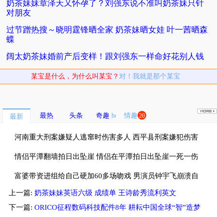
奶茶妹妹章泽天又怀孕了？刘强东说不准叫奶茶妹只针
对朋友
过节蹭热搜～晓明霆锋晒全家 奶茶妹晒女娃 叶一茜晒森
蝶
阔太奶茶妹婚前产后变样！跟刘强东一样命好花别人钱
某宝是什么，为什么叫某宝？
对！我就是那个某宝
最热
头条
奇趣
情趣
20
最新
河南重大刑案嫌疑人逃窜时伤害多人 西平县刑案嫌犯伤害
多名无辜群众
情侣平潭翻墙拍日出坠崖 情侣在平潭拍日出坠崖一死一伤
富婆带资进组给自己硬加60多场吻戏 男演员钟宇飞崩溃自
上一篇:
奶茶妹妹英语六级 成绩单 王诗龄秀流利英文
曝遇富婆加吻戏
下一篇:
ORICO征程数码科技配件8年 耕耘中国全球“智”造梦