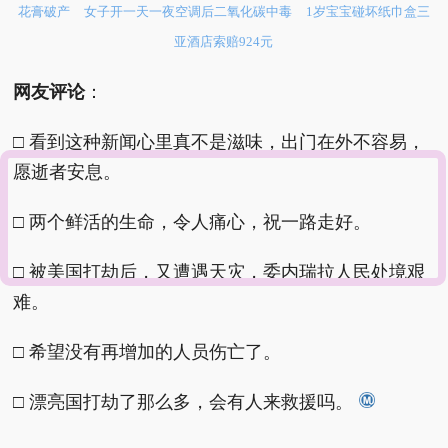
花膏破产
女子开一天一夜空调后二氧化碳中毒
1岁宝宝碰坏纸巾盒三
亚酒店索赔924元
网友评论
：
□ 看到这种新闻心里真不是滋味，出门在外不容易，
愿逝者安息。
□ 两个鲜活的生命，令人痛心，祝一路走好。
□ 被美国打劫后，又遭遇天灾，委内瑞拉人民处境艰
难。
□ 希望没有再增加的人员伤亡了。
□ 漂亮国打劫了那么多，会有人来救援吗。