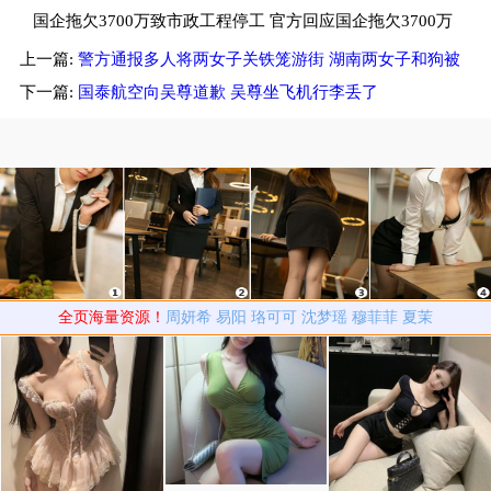
中毒
国企拖欠3700万致市政工程停工 官方回应国企拖欠3700万
上一篇:
警方通报多人将两女子关铁笼游街 湖南两女子和狗被
工程款
关笼中游街
下一篇:
国泰航空向吴尊道歉 吴尊坐飞机行李丢了
全页海量资源！
周妍希
易阳
珞可可
沈梦瑶
穆菲菲
夏茉