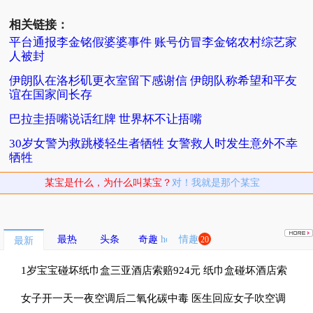
相关链接：
平台通报李金铭假婆婆事件 账号仿冒李金铭农村综艺家
人被封
伊朗队在洛杉矶更衣室留下感谢信 伊朗队称希望和平友
谊在国家间长存
巴拉圭捂嘴说话红牌 世界杯不让捂嘴
30岁女警为救跳楼轻生者牺牲 女警救人时发生意外不幸
牺牲
某宝是什么，为什么叫某宝？
对！我就是那个某宝
最热
头条
奇趣
情趣
20
最新
1岁宝宝碰坏纸巾盒三亚酒店索赔924元 纸巾盒碰坏酒店索
赔924
女子开一天一夜空调后二氧化碳中毒 医生回应女子吹空调