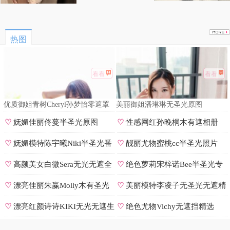
热图
看看
看看
优质御姐青树Cheryl孙梦怡零遮罩
美丽御姐潘琳琳无圣光原图
私拍
♡
妩媚佳丽佟蔓半圣光原图
♡
性感网红孙晚桐木有遮相册
♡
妩媚模特陈宇曦Niki半圣光番
♡
靓丽尤物蜜桃cc半圣光照片
号
♡
高颜美女白微Sera无光无遮全
♡
绝色萝莉宋梓诺Bee半圣光专
集
辑
♡
漂亮佳丽朱赢Molly木有圣光
♡
美丽模特李凌子无圣光无遮精
原图
选
♡
漂亮红颜诗诗KIKI无光无遮生
♡
绝色尤物Vichy无遮挡精选
图