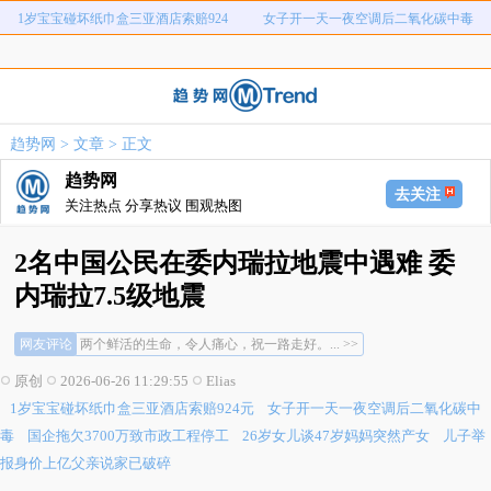
1岁宝宝碰坏纸巾盒三亚酒店索赔924
女子开一天一夜空调后二氧化碳中毒
国企拖欠3700万致市政工程停工
26岁女儿谈47岁妈妈突然产女
元
儿子举报身价上亿父亲说家已破碎
女子用漏洞0元买了3千台电器
直播自杀日本女网红已身亡
海口80吨高危化学品瞒报
趋势网
>
文章
> 正文
韩国宣布国家灾难状态
员工用代码17小时删光公司89TB数据
趋势网
去关注
关注热点 分享热议 围观热图
2名中国公民在委内瑞拉地震中遇难 委
内瑞拉7.5级地震
看到这种新闻心里真不是滋味，出门在外不... >>
两个鲜活的生命，令人痛心，祝一路走好。... >>
网友评论
被美国打劫后，又遭遇天灾，委内瑞拉人民... >>
看到这种新闻心里真不是滋味，出门在外不... >>
原创
2026-06-26 11:29:55
Elias
两个鲜活的生命，令人痛心，祝一路走好。... >>
1岁宝宝碰坏纸巾盒三亚酒店索赔924元
女子开一天一夜空调后二氧化碳中
被美国打劫后，又遭遇天灾，委内瑞拉人民... >>
毒
国企拖欠3700万致市政工程停工
26岁女儿谈47岁妈妈突然产女
儿子举
报身价上亿父亲说家已破碎