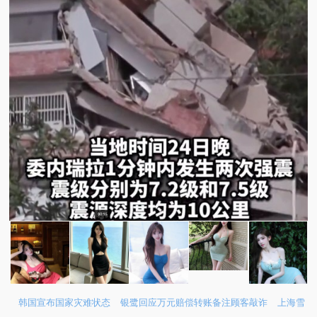
韩国宣布国家灾难状态
银鹭回应万元赔偿转账备注顾客敲诈
上海雪