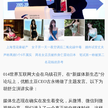
上海雪花膏破产
女子开一天一夜空调后二氧化碳中毒
婚外试管丈夫
声称离婚5个0不属实
两名女店员被炸身亡震动日本
笔试第一称被第二
名花钱劝弃考
014世界互联网大会在乌镇召开。在“新媒体新生态”分
论坛上，优酷土豆CEO古永锵做了主题发言。以下为
胡舒立演讲实录：
媒体生态现在确实在发生着变化，从微博、微信到微
视频分享，我们进入了一个真正的自媒体时代。这样