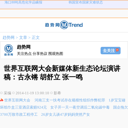
河南三支一扶考试存在规模性组织作
1岁宝宝碰坏纸巾盒三亚酒店索赔924
女子开一天一夜空调后二氧化碳中毒
国企拖欠3700万致市政工程停工
弊犯罪
元
26岁女儿谈47岁妈妈突然产女
儿子举报身价上亿父亲说家已破碎
女子用漏洞0元买了3千台电器
直播自杀日本女网红已身亡
趋势网
>
文章
> 正文
海口80吨高危化学品瞒报
韩国宣布国家灾难状态
趋势网
去关注
关注热点 分享热议 围观热图
世界互联网大会新媒体新生态论坛演讲
稿：古永锵 胡舒立 张一鸣
采编
2014-11-19 13:00:10
影希
世界互联网大会
河南三支一扶考试存在规模性组织作弊犯罪
1岁宝宝碰
坏纸巾盒三亚酒店索赔924元
女子开一天一夜空调后二氧化碳中毒
国企拖欠
3700万致市政工程停工
26岁女儿谈47岁妈妈突然产女